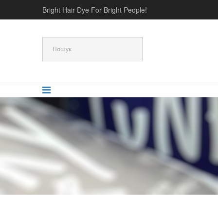
Bright Hair Dye For Bright People!