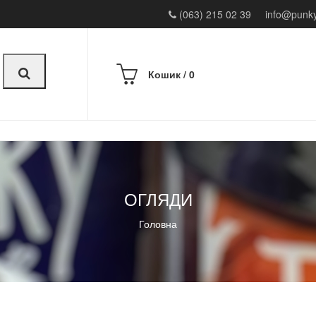
(063) 215 02 39
info@punky
0
Кошик /
0
ОГЛЯДИ
Головна